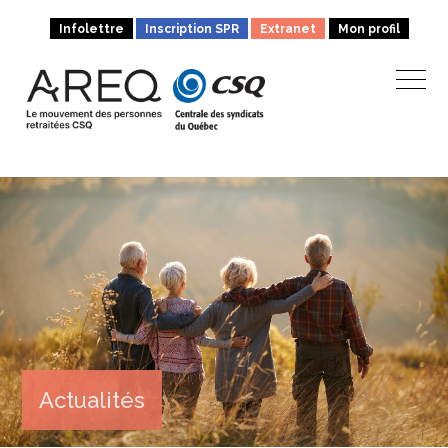
Infolettre
Inscription SPR
Extranet
Mon profil
Actualités