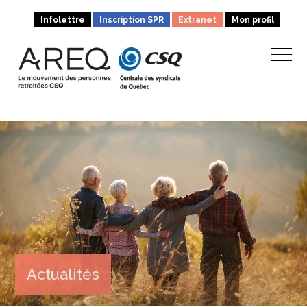
Infolettre
Inscription SPR
Extranet
Mon profil
Actualités