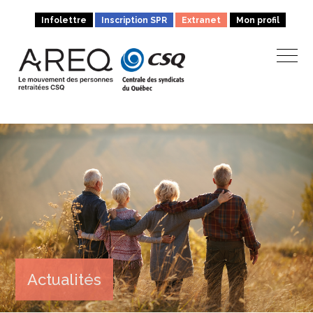
Infolettre
Inscription SPR
Extranet
Mon profil
Actualités