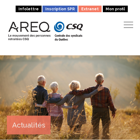
Infolettre
Inscription SPR
Extranet
Mon profil
Actualités