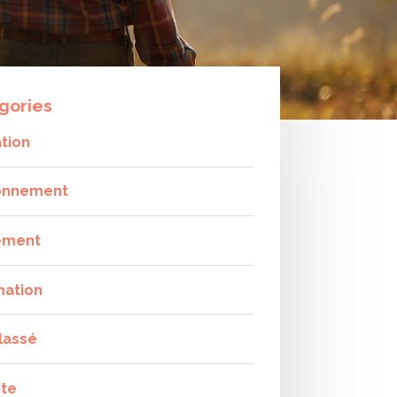
gories
tion
onnement
ement
mation
lassé
ite