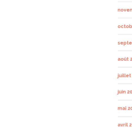
nove
octob
septe
août 
juille
juin 2
mai 2
avril 