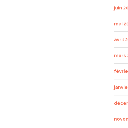
juin 2
mai 2
avril 
mars 
févri
janvie
déce
nove