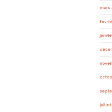
mars 
févrie
janvie
déce
nove
octob
septe
juille