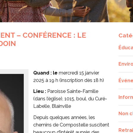
ENT – CONFÉRENCE : LE
Caté
DOIN
Éduca
Envir
Quand : le
mercredi 15 janvier
2025 à 19 h (inscription dès 18 h)
Évén
Lieu :
Paroisse Sainte-Famille
Infor
(dans l’église), 1015, boul. du Curé-
Labelle, Blainville
Non c
Depuis quelques années, les
chemins de Compostelle suscitent
Retra
beaucoup d’intérêt auprès des