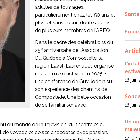
adultes de tous âges,
Santé
particulièrement chez les 50 ans et
plus, et sans aucun doute auprès
de plusieurs membres de l’AREQ.
Socié
Dans le cadre des célébrations du
e
Artic
25
anniversaire de l’Association
Du Québec à Compostelle, la
L’inf
région Laval-Laurentides organise
estiva
une première activité en 2025, soit
18 juin
une conférence de Guy Jodoin sur
son expérience des chemins de
Sonda
Compostelle. Une belle occasion
de se familiariser avec
18 juin
Un no
u du monde de la télévision, du théâtre et du
milieu
it de voyage et de ses anecdotes avec passion.
17 juin