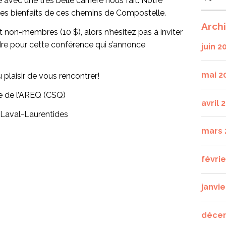
vec une très belle carrière nous fait. Notre
des bienfaits de ces chemins de Compostelle.
Arch
 non-membres (10 $), alors n’hésitez pas à inviter
ndre pour cette conférence qui s’annonce
juin 2
mai 2
plaisir de vous rencontrer!
e de l’AREQ (CSQ)
avril 
n Laval-Laurentides
mars 
févri
janvie
déce