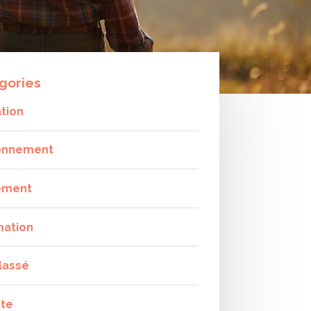
gories
tion
onnement
ement
mation
lassé
ite