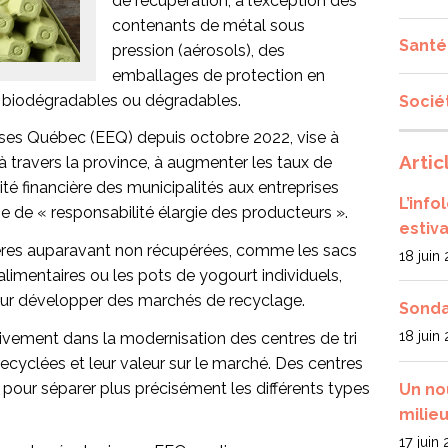
de récupération, à l’exception des
contenants de métal sous
Santé
pression (aérosols), des
emballages de protection en
s biodégradables ou dégradables.
Socié
rises Québec (EEQ) depuis octobre 2022, vise à
Artic
à travers la province, à augmenter les taux de
ité financière des municipalités aux entreprises
L’inf
 de « responsabilité élargie des producteurs ».
estiva
tières auparavant non récupérées, comme les sacs
18 juin
s alimentaires ou les pots de yogourt individuels,
pour développer des marchés de recyclage.
Sonda
18 juin
ivement dans la modernisation des centres de tri
recyclées et leur valeur sur le marché. Des centres
s pour séparer plus précisément les différents types
Un no
milieu
17 juin