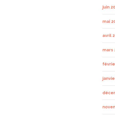
juin 2
mai 2
avril 
mars 
févri
janvie
déce
nove