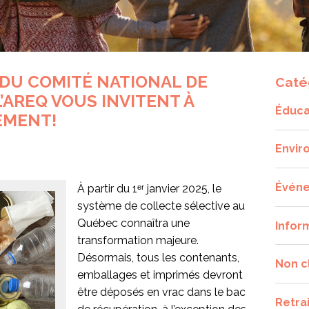
 DU COMITÉ NATIONAL DE
Caté
’AREQ VOUS INVITENT À
Éduca
EMENT!
Envir
Évén
À partir du 1ᵉʳ janvier 2025, le
système de collecte sélective au
Québec connaîtra une
Infor
transformation majeure.
Désormais, tous les contenants,
Non c
emballages et imprimés devront
être déposés en vrac dans le bac
Retra