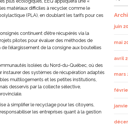
ages plus écologiques, EEQ appliquera une «
les matériaux difficiles à recycler, comme le
Arch
polylactique (PLA), en doublant les tarifs pour ces
juin 2
onsignés continuent d’être récupérés via la
projets pilotes pour évaluer des méthodes de
mai 2
de l’élargissement de la consigne aux bouteilles
avril 
communautés isolées du Nord-du-Québec, où des
ur instaurer des systèmes de récupération adaptés
mars 
bles multilogements et les petites institutions,
is desservis par la collecte sélective,
févri
provinciale.
 à simplifier le recyclage pour les citoyens,
janvie
esponsabiliser les entreprises quant à la gestion
déce