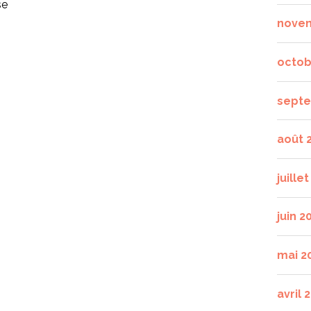
se
nove
octob
septe
août 
juille
juin 2
mai 2
avril 