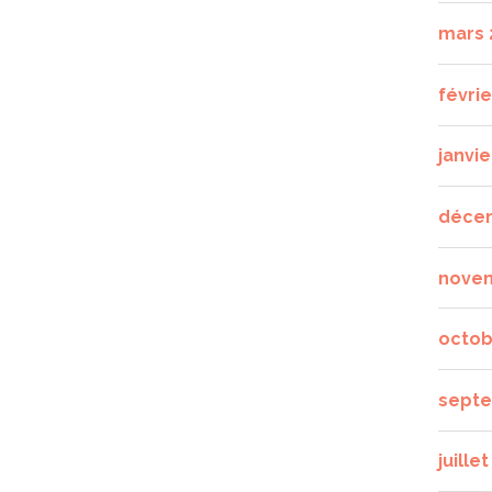
mars 
févrie
janvie
déce
nove
octob
septe
juille