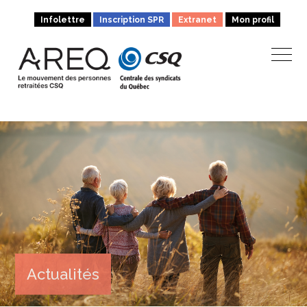
Infolettre
Inscription SPR
Extranet
Mon profil
Actualités