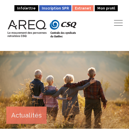
Infolettre
Inscription SPR
Extranet
Mon profil
Actualités