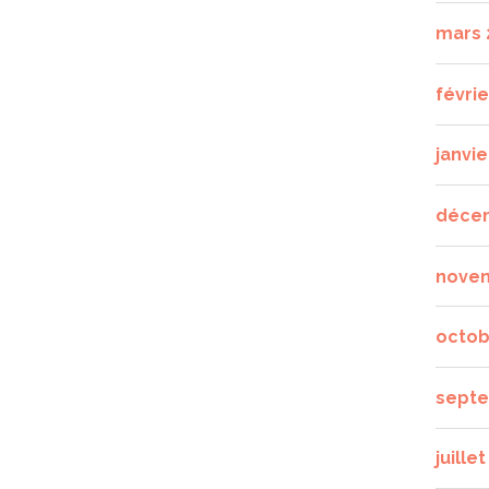
mars 
févrie
janvie
déce
nove
octob
septe
juille