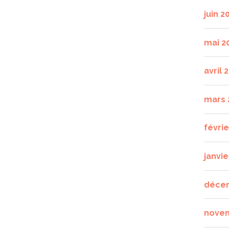
juin 2
mai 2
avril 
mars 
févri
janvie
déce
nove