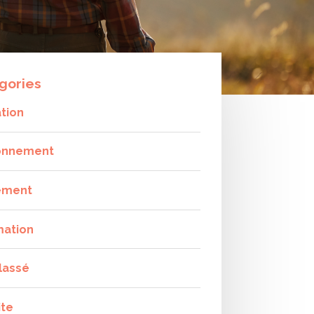
gories
tion
onnement
ement
mation
lassé
ite