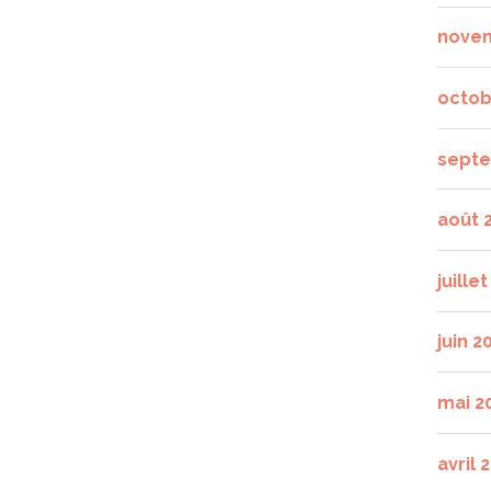
nove
octob
septe
août 
juille
juin 2
mai 2
avril 