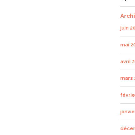
Arch
juin 2
mai 2
avril 
mars 
févri
janvie
déce