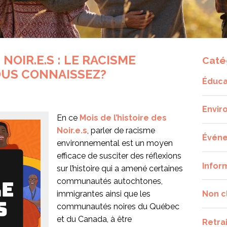
 NOIR.E.S : LE RACISME
Caté
US CONNAISSEZ?
Éduca
Envir
En ce
Mois de l’histoire des
Noir.e.s
, parler de racisme
Évén
environnemental est un moyen
efficace de susciter des réflexions
Infor
sur l’histoire qui a amené certaines
communautés autochtones,
immigrantes ainsi que les
Non c
communautés noires du Québec
et du Canada, à être
Retra