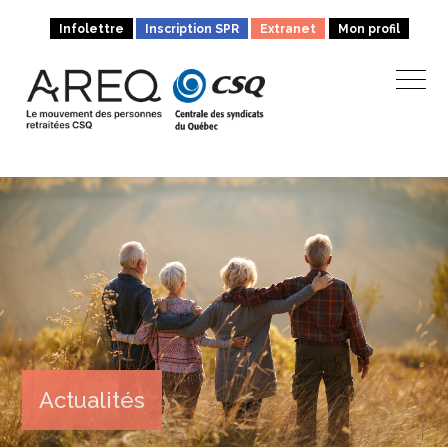
Infolettre
Inscription SPR
Extranet
Mon profil
Actualités