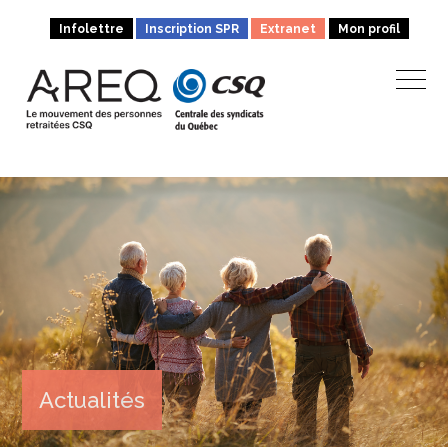
Infolettre
Inscription SPR
Extranet
Mon profil
Actualités