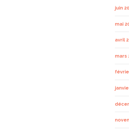
juin 2
mai 2
avril 
mars 
févri
janvie
déce
nove