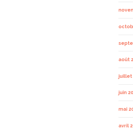
nove
octob
septe
août 
juille
juin 2
mai 2
avril 