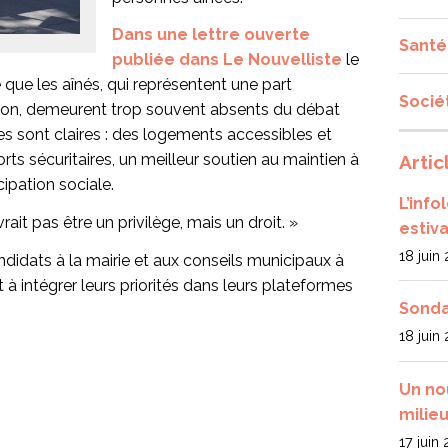
Dans une
lettre ouverte
Santé
publiée dans Le Nouvelliste
le
e que les aînés, qui représentent une part
Socié
tion, demeurent trop souvent absents du débat
tes sont claires : des logements accessibles et
rts sécuritaires, un meilleur soutien au maintien à
Artic
cipation sociale.
L’inf
vrait pas être un privilège, mais un droit. »
estiva
18 juin
andidats à la mairie et aux conseils municipaux à
 à intégrer leurs priorités dans leurs plateformes
Sonda
18 juin
Un no
milieu
17 juin