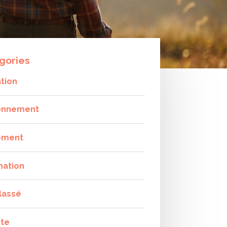
gories
tion
onnement
ement
mation
lassé
ite