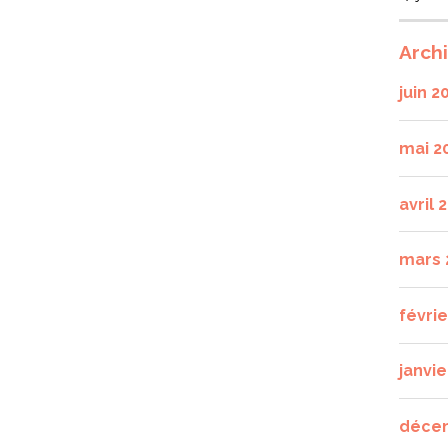
Arch
juin 2
mai 2
avril 
mars 
févri
janvie
déce