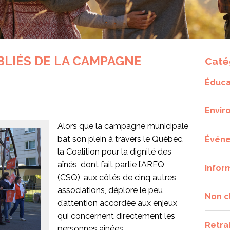
BLIÉS DE LA CAMPAGNE
Caté
Éduca
Envir
Alors que la campagne municipale
bat son plein à travers le Québec,
Évén
la Coalition pour la dignité des
aînés, dont fait partie l’AREQ
Infor
(CSQ), aux côtés de cinq autres
associations, déplore le peu
Non c
d’attention accordée aux enjeux
qui concernent directement les
Retra
personnes aînées.