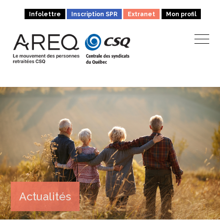
Infolettre
Inscription SPR
Extranet
Mon profil
Actualités