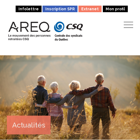
Infolettre
Inscription SPR
Extranet
Mon profil
Actualités