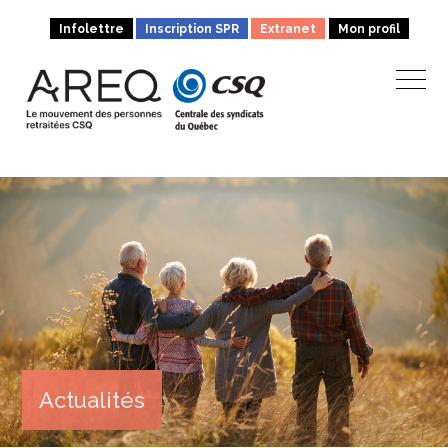
Infolettre
Inscription SPR
Extranet
Mon profil
Actualités