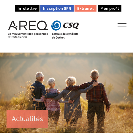
Infolettre
Inscription SPR
Extranet
Mon profil
Actualités