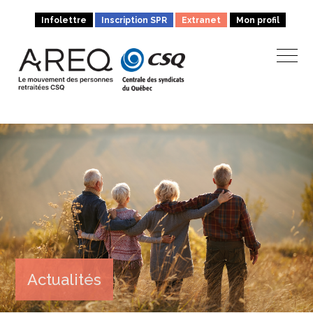
Infolettre
Inscription SPR
Extranet
Mon profil
Actualités