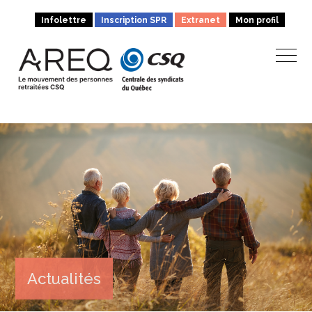
Infolettre
Inscription SPR
Extranet
Mon profil
Actualités