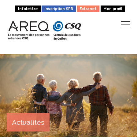
Infolettre
Inscription SPR
Extranet
Mon profil
Actualités