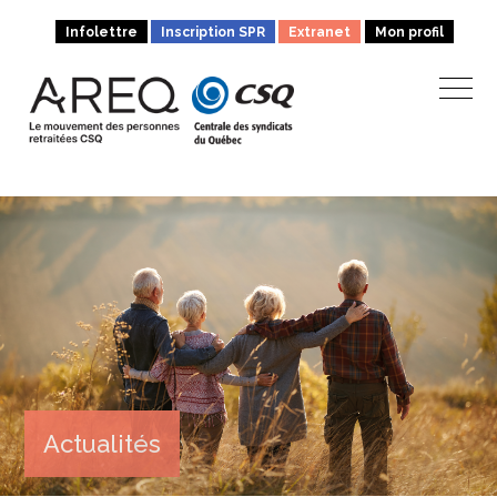
Infolettre
Inscription SPR
Extranet
Mon profil
Actualités