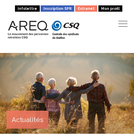
Infolettre
Inscription SPR
Extranet
Mon profil
Actualités