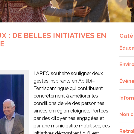
 : DE BELLES INITIATIVES EN
Caté
UE
Éduca
Envir
L’AREQ souhaite souligner deux
gestes inspirants en Abitibi–
Évén
Témiscamingue qui contribuent
concrètement à améliorer les
Infor
conditions de vie des personnes
aînées en région éloignée. Portées
Non c
par des citoyennes engagées et
par une municipalité mobilisée, ces
Retra
initiatives démontrent qu’il est