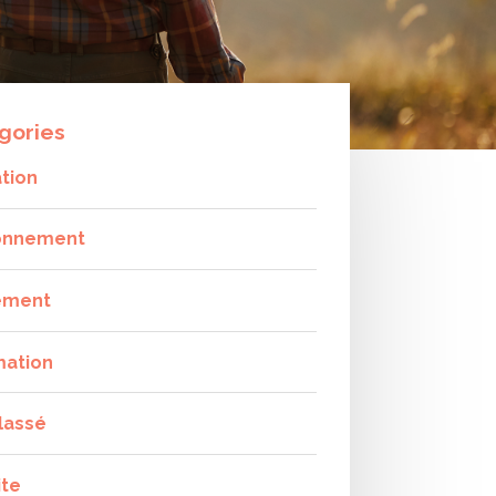
gories
tion
onnement
ement
mation
lassé
ite