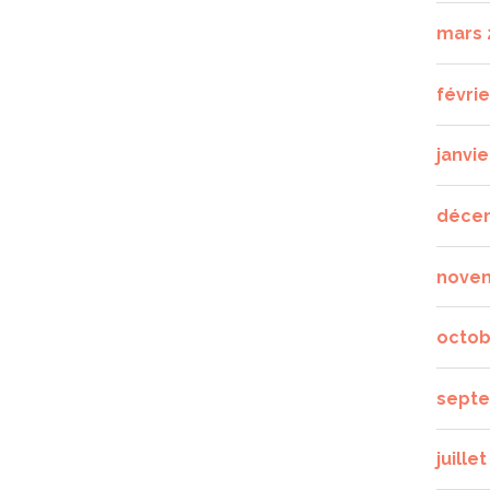
mars 
févrie
janvie
déce
nove
octob
septe
juille