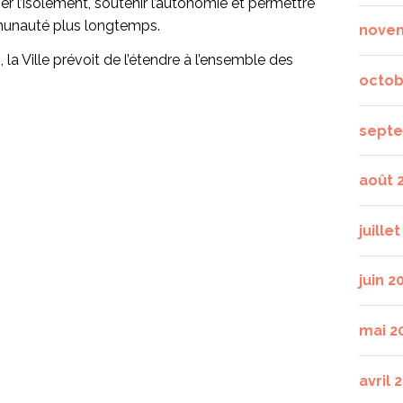
iser l’isolement, soutenir l’autonomie et permettre
munauté plus longtemps.
nove
, la Ville prévoit de l’étendre à l’ensemble des
octob
septe
août 
juille
juin 2
mai 2
avril 