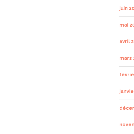
juin 2
mai 2
avril 
mars 
févri
janvie
déce
nove