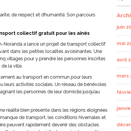
Arch
arité, de respect et d’humanité. Son parcours
juin 2
port collectif gratuit pour les aînés
mai 2
n-Noranda a lancé un projet de transport collectif
vant dans les petites localités avoisinantes. Une
inq villages pour y prendre les personnes inscrites
avril 
e la ville.
mars 
uitement au transport en commun pour leurs
 leurs activités sociales. Un réseau de bénévoles
gnant les personnes de leur domicile jusqu’au
févri
janvie
ne réalité bien présente dans les régions éloignées
e manque de transport, les conditions hivernales et
déce
uire peuvent rapidement devenir des obstacles