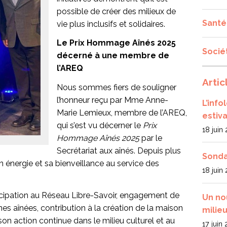
possible de créer des milieux de
Santé
vie plus inclusifs et solidaires.
Le Prix Hommage Aînés 2025
Socié
décerné à une membre de
l’AREQ
Artic
Nous sommes fiers de souligner
l’honneur reçu par Mme Anne-
L’inf
Marie Lemieux, membre de l’AREQ,
estiva
qui s’est vu décerner le
Prix
18 juin
Hommage Aînés 2025
par le
Secrétariat aux aînés. Depuis plus
Sonda
 énergie et sa bienveillance au service des
18 juin
ticipation au Réseau Libre-Savoir, engagement de
Un no
es aînées, contribution à la création de la maison
milieu
 son action continue dans le milieu culturel et au
17 juin