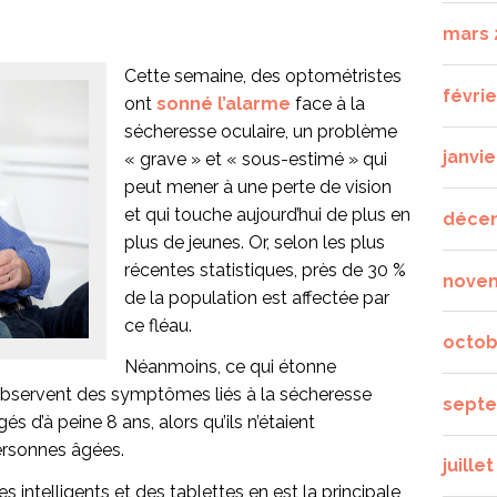
mars 
Cette semaine, des optométristes
févrie
ont
sonné l’alarme
face à la
sécheresse oculaire, un problème
janvie
« grave » et « sous-estimé » qui
peut mener à une perte de vision
et qui touche aujourd’hui de plus en
déce
plus de jeunes. Or, selon les plus
récentes statistiques, près de 30 %
nove
de la population est affectée par
ce fléau.
octob
Néanmoins, ce qui étonne
ls observent des symptômes liés à la sécheresse
septe
és d’à peine 8 ans, alors qu’ils n’étaient
ersonnes âgées.
juille
s intelligents et des tablettes en est la principale