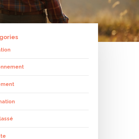
gories
tion
onnement
ement
mation
lassé
ite