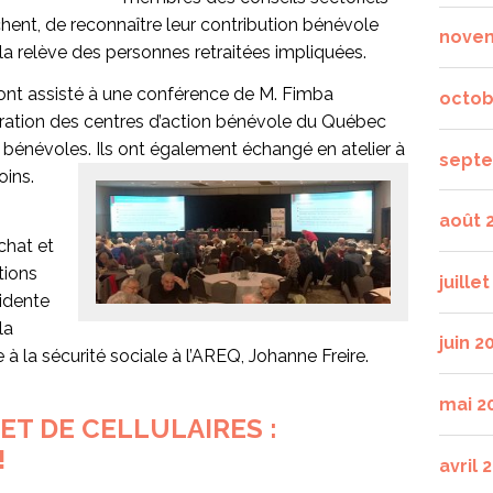
chent, de reconnaître leur contribution bénévole
nove
a relève des personnes retraitées impliquées.
ont assisté à une conférence de M. Fimba
octob
ération des centres d’action bénévole du Québec
 bénévoles. Ils ont également échangé en atelier à
septe
oins.
août 
chat et
tions
juille
idente
la
juin 2
re à la sécurité sociale à l’AREQ, Johanne Freire.
mai 2
ET DE CELLULAIRES :
!
avril 