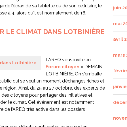
arde l’écran de sa tablette ou de son cellulaire, le
juin 2
e à 4, alors qu’il est normalement de 16.
mai 2
 LE CLIMAT DANS LOTBINIÈRE
avril 
mars 
L’AREQ vous invite au
Forum citoyen
« DEMAIN
févri
LOTBINIÈRE, On s’emballe
public qui se veut un moment d’échanges riches et
janvie
e région. Ainsi, du 25 au 27 octobre, des experts de
des citoyens pour partager des initiatives et
aider le climat. Cet événement est notamment
déce
 de l’AREQ très active dans les dossiers
nove
rences-débats captivantes axées sur les