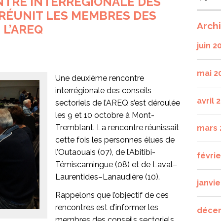
TRE INTERRÉGIONALE DES
 RÉUNIT LES MEMBRES DES
Arch
 L’AREQ
juin 2
mai 2
Une deuxième rencontre
interrégionale des conseils
avril 
sectoriels de l’AREQ s’est déroulée
les 9 et 10 octobre à Mont-
Tremblant. La rencontre réunissait
mars 
cette fois les personnes élues de
l’Outaouais (07), de l’Abitibi-
févri
Témiscamingue (08) et de Laval–
Laurentides–Lanaudière (10).
janvie
Rappelons que l’objectif de ces
rencontres est d’informer les
déce
membres des conseils sectoriels