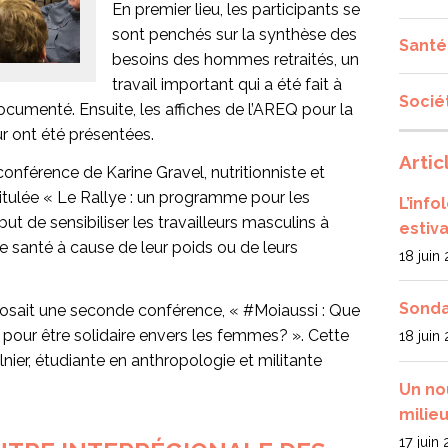
En premier lieu, les participants se
sont penchés sur la synthèse des
Santé
besoins des hommes retraités, un
travail important qui a été fait à
Socié
cumenté. Ensuite, les affiches de l’AREQ pour la
r ont été présentées.
Artic
 conférence de Karine Gravel, nutritionniste et
ntitulée « Le Rallye : un programme pour les
L’inf
ut de sensibiliser les travailleurs masculins à
estiva
 santé à cause de leur poids ou de leurs
18 juin
Sonda
posait une seconde conférence, « #Moiaussi : Que
, pour être solidaire envers les femmes? ». Cette
18 juin
nier, étudiante en anthropologie et militante
Un no
milieu
17 juin