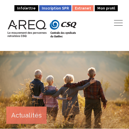
Infolettre
Inscription SPR
Extranet
Mon profil
Actualités