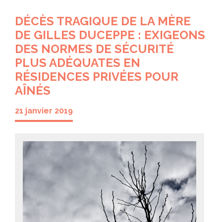
DÉCÈS TRAGIQUE DE LA MÈRE
DE GILLES DUCEPPE : EXIGEONS
DES NORMES DE SÉCURITÉ
PLUS ADÉQUATES EN
RÉSIDENCES PRIVÉES POUR
AÎNÉS
21 janvier 2019