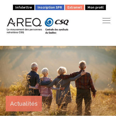
Infolettre
Inscription SPR
Extranet
Mon profil
Actualités