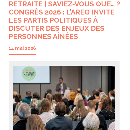
RETRAITE | SAVIEZ-VOUS QUE… ?
CONGRÈS 2026 : L’AREQ INVITE
LES PARTIS POLITIQUES À
DISCUTER DES ENJEUX DES
PERSONNES AÎNÉES
14 mai 2026