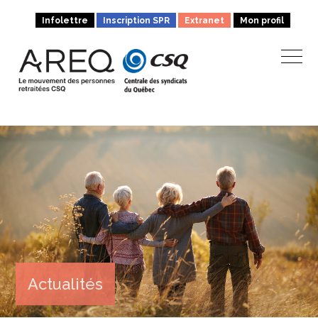
Infolettre
Inscription SPR
Extranet
Mon profil
Actualités