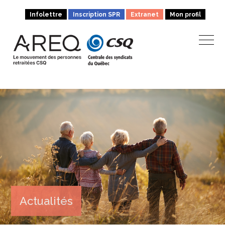
Infolettre
Inscription SPR
Extranet
Mon profil
Actualités