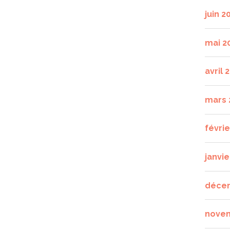
juin 2
mai 2
avril 
mars 
févri
janvie
déce
nove