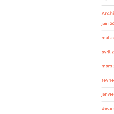
Arch
juin 2
mai 2
avril 
mars 
févri
janvie
déce