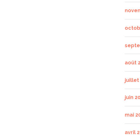
nove
octob
septe
août 
juille
juin 2
mai 2
avril 