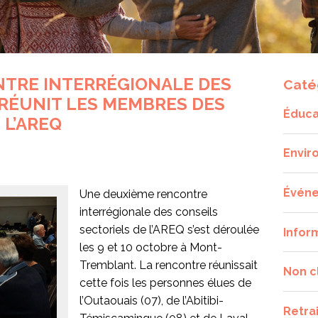
TRE INTERRÉGIONALE DES
Caté
 RÉUNIT LES MEMBRES DES
Éduca
 L’AREQ
Envir
Évén
Une deuxième rencontre
interrégionale des conseils
sectoriels de l’AREQ s’est déroulée
Infor
les 9 et 10 octobre à Mont-
Tremblant. La rencontre réunissait
Non c
cette fois les personnes élues de
l’Outaouais (07), de l’Abitibi-
Retra