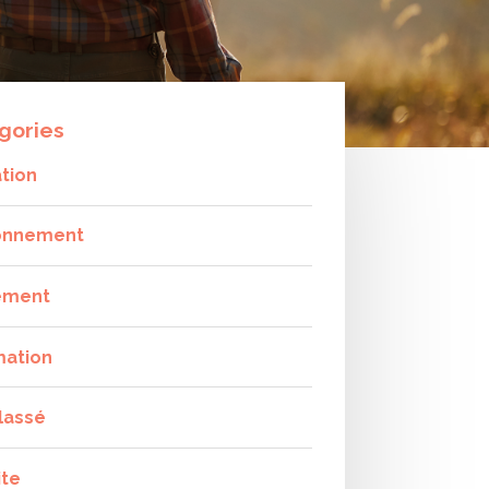
gories
tion
onnement
ement
mation
lassé
ite