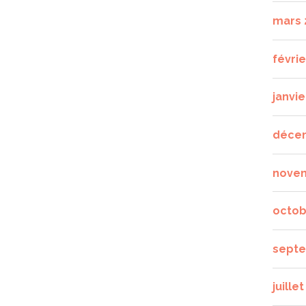
mars 
févrie
janvie
déce
nove
octob
septe
juille