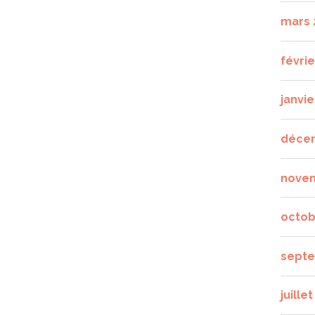
mars 
févrie
janvie
déce
nove
octob
septe
juille