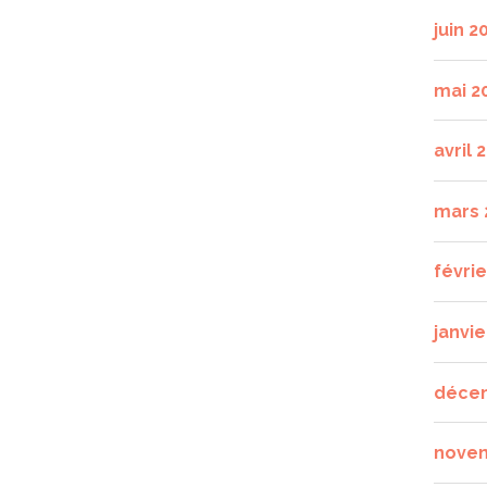
juin 2
mai 2
avril 
mars 
févri
janvie
déce
nove