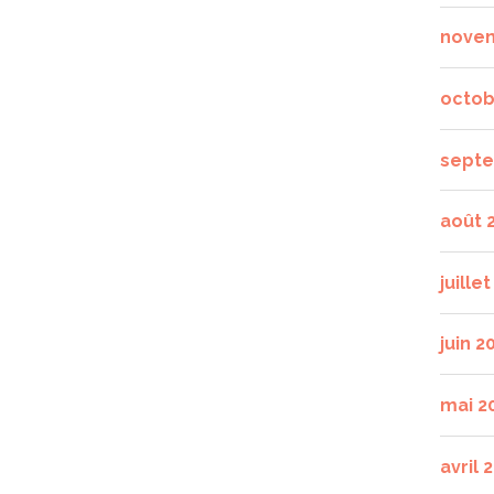
nove
octob
septe
août 
juille
juin 2
mai 2
avril 