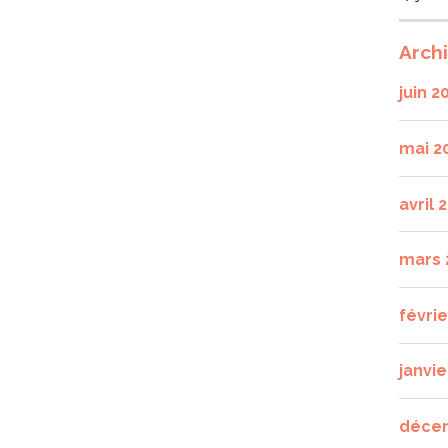
Arch
juin 2
mai 2
avril 
mars 
févri
janvie
déce