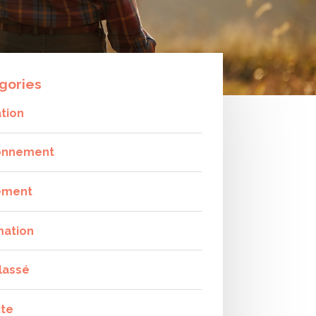
gories
tion
onnement
ement
mation
lassé
ite