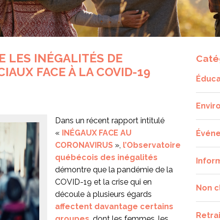
 LES INÉGALITÉS DE
Caté
IAUX FACE À LA COVID-19
Éduca
Envir
Dans un récent rapport intitulé
«
INÉGAUX FACE AU
Évén
CORONAVIRUS
»,
l’Observatoire
québécois des inégalités
Infor
démontre que la pandémie de la
COVID-19 et la crise qui en
Non c
découle à plusieurs égards
affectent davantage certains
Retra
groupes
, dont les femmes, les