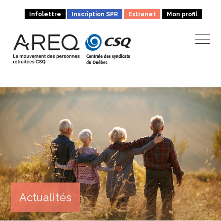
Infolettre
Inscription SPR
Extranet
Mon profil
Actualités