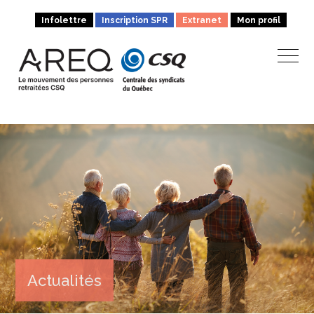
Infolettre
Inscription SPR
Extranet
Mon profil
Actualités