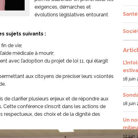
exigences, démarches et
Santé
évolutions législatives entourant
Socié
s sujets suivants :
fin de vie;
Artic
l’aide médicale à mourir;
nt avec l’adoption du projet de loi 11, qui élargit
L’inf
estiva
permettant aux citoyens de préciser leurs volontés
18 juin
de.
Sonda
s de clarifier plusieurs enjeux et de répondre aux
18 juin
Cette conférence s’inscrit dans les actions de
ns respectueux, des choix et de la dignité des
Un no
milieu
17 juin