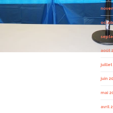
nove
octob
septe
août 
juille
juin 2
mai 2
avril 