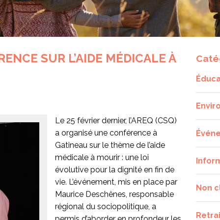
ENCE SUR L’AIDE MÉDICALE À
Caté
Éduca
Envir
Le 25 février dernier, l’AREQ (CSQ)
a organisé une conférence à
Évén
Gatineau sur le thème de l’aide
médicale à mourir : une loi
Infor
évolutive pour la dignité en fin de
vie. L’événement, mis en place par
Non c
Maurice Deschênes, responsable
régional du sociopolitique, a
Retra
permis d’aborder en profondeur les