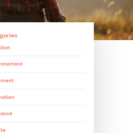
gories
tion
onnement
ement
mation
lassé
ite