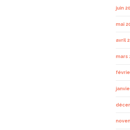
juin 2
mai 2
avril 
mars 
févri
janvie
déce
nove