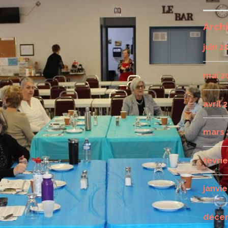
Arch
juin 2
mai 2
avril 
mars 
févri
janvie
déce