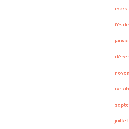
mars 
févrie
janvie
déce
nove
octob
septe
juille