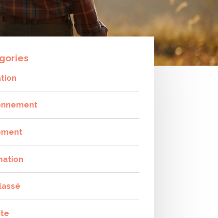
gories
tion
onnement
ement
mation
lassé
ite