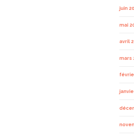
juin 2
mai 2
avril 
mars 
févri
janvie
déce
nove