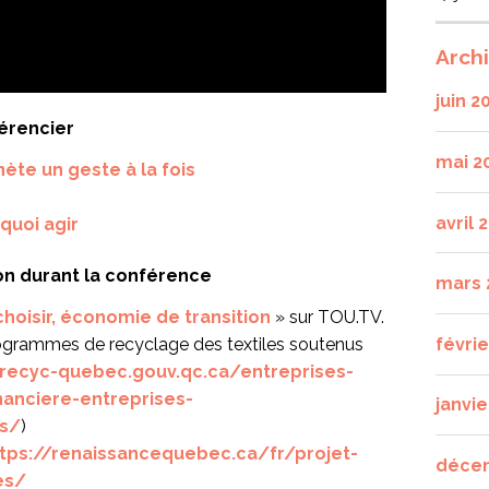
Arch
juin 2
férencier
mai 2
ète un geste à la fois
avril 
uoi agir
ion durant la conférence
mars 
choisir, économie de transition
» sur TOU.TV.
févri
programmes de recyclage des textiles soutenus
recyc-quebec.gouv.qc.ca/entreprises-
nanciere-entreprises-
janvie
s/
)
tps://renaissancequebec.ca/fr/projet-
déce
es/