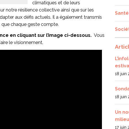
climatiques et de leurs
 notre résilience collective ainsi que sur les
Santé
dapter aux défis actuels. Il a également transmis
t que chaque geste compte.
Socié
ence en cliquant sur l’image ci-dessous.
Vous
aire le visionnement.
Artic
L’inf
estiva
18 juin
Sonda
18 juin
Un no
milieu
17 juin