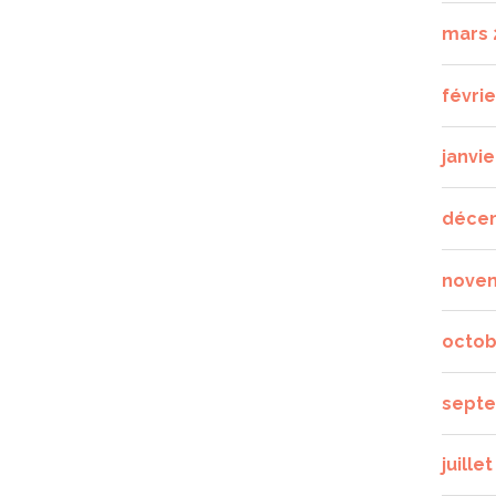
mars 
févrie
janvie
déce
nove
octob
septe
juille