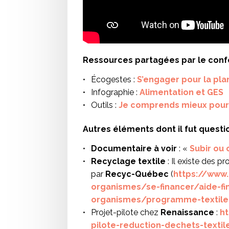
Ressources partagées par le con
Écogestes :
S’engager pour la plan
Infographie :
Alimentation et GES
Outils :
Je comprends mieux pourq
Autres éléments dont il fut quest
Documentaire à voir
: «
Subir ou 
Recyclage textile
: Il existe des 
par
Recyc-Québec
(
https://www.
organismes/se-financer/aide-fi
organismes/programme-textile
Projet-pilote chez
Renaissance
:
ht
pilote-reduction-dechets-textil