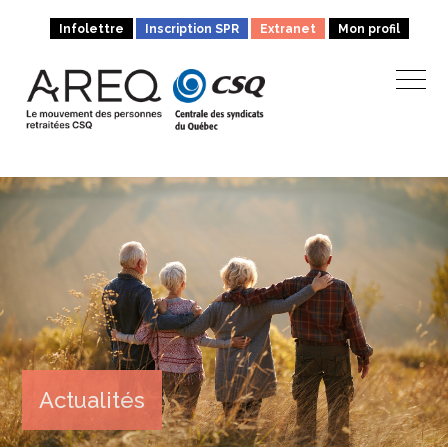
Infolettre
Inscription SPR
Extranet
Mon profil
Actualités