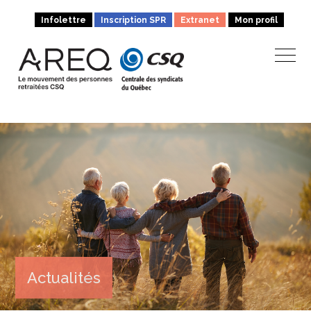
Infolettre
Inscription SPR
Extranet
Mon profil
Actualités