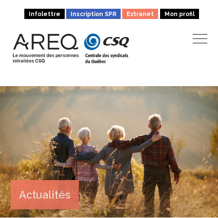
Infolettre
Inscription SPR
Extranet
Mon profil
Actualités