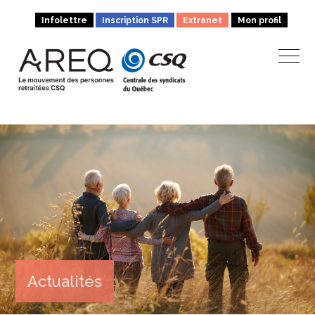
Infolettre
Inscription SPR
Extranet
Mon profil
Actualités