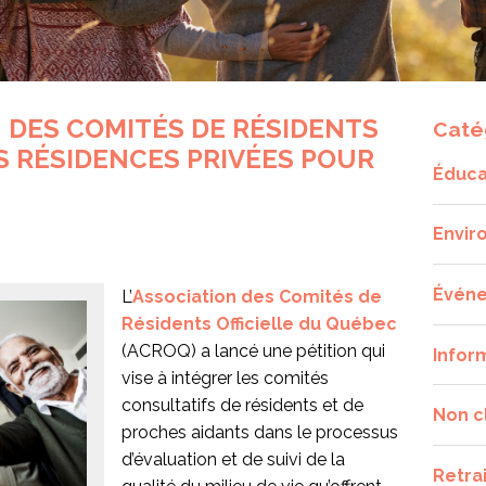
N DES COMITÉS DE RÉSIDENTS
Caté
S RÉSIDENCES PRIVÉES POUR
Éduca
Envir
Évén
L’
Association des Comités de
Résidents Officielle du Québec
(ACROQ) a lancé une pétition qui
Infor
vise à intégrer les comités
consultatifs de résidents et de
Non c
proches aidants dans le processus
d’évaluation et de suivi de la
Retra