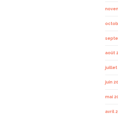
nove
octob
septe
août 
juille
juin 2
mai 2
avril 