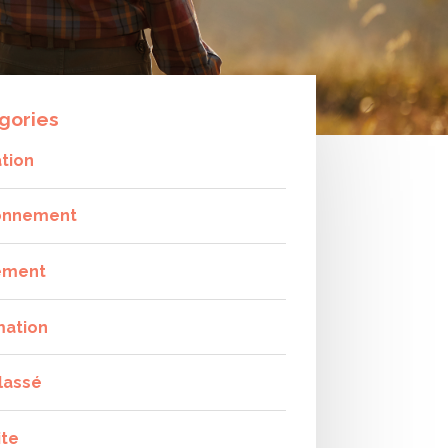
gories
tion
onnement
ement
mation
lassé
ite