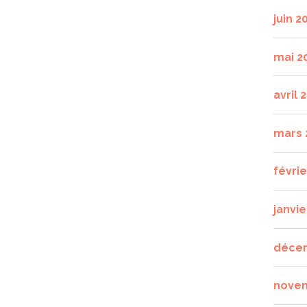
juin 2
mai 2
avril 
mars 
févri
janvie
déce
nove