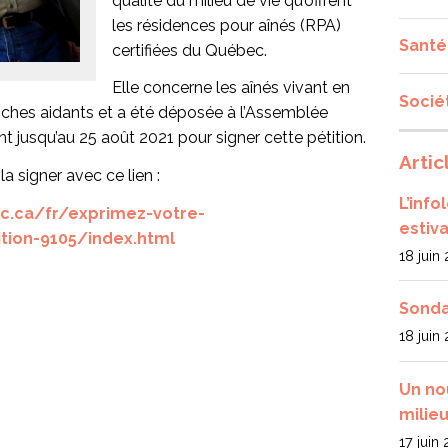
qualité du milieu de vie qu’offrent
les résidences pour aînés (RPA)
Santé
certifiées du Québec.
Elle concerne les aînés vivant en
Socié
roches aidants et a été déposée à l’Assemblée
t jusqu’au 25 août 2021 pour signer cette pétition.
Artic
a signer avec ce lien :
L’inf
qc.ca/fr/exprimez-votre-
estiva
ition-9105/index.html
18 juin
Sonda
18 juin
Un no
milieu
17 juin