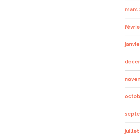
mars 
févrie
janvie
déce
nove
octob
septe
juille