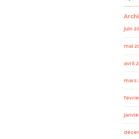
Arch
juin 2
mai 2
avril 
mars 
févri
janvie
déce