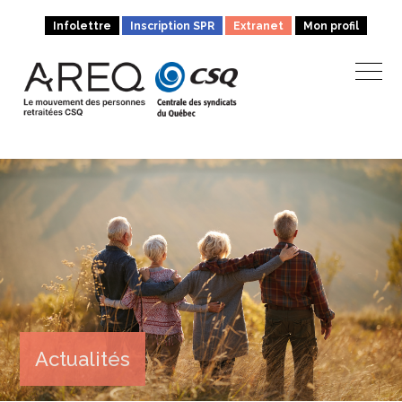
Infolettre
Inscription SPR
Extranet
Mon profil
Actualités