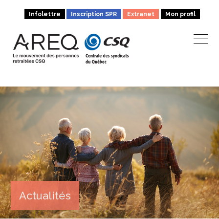
Infolettre
Inscription SPR
Extranet
Mon profil
Actualités