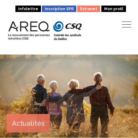
Infolettre
Inscription SPR
Extranet
Mon profil
Actualités