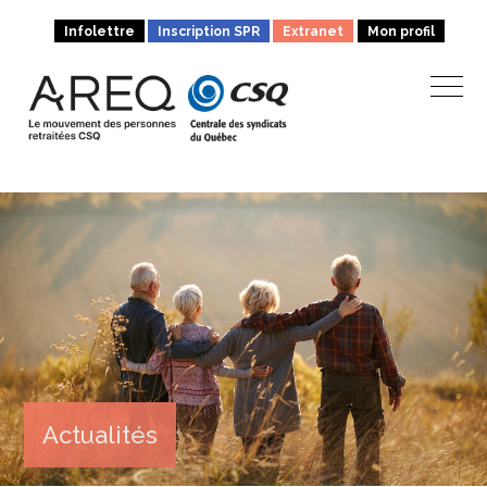
Infolettre
Inscription SPR
Extranet
Mon profil
Actualités