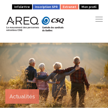
Infolettre
Inscription SPR
Extranet
Mon profil
Actualités