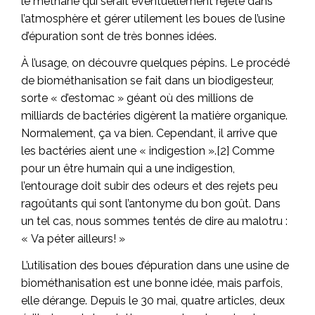
le méthane qui serait éventuellement rejeté dans
l’atmosphère et gérer utilement les boues de l’usine
d’épuration sont de très bonnes idées.
À l’usage, on découvre quelques pépins. Le procédé
de biométhanisation se fait dans un biodigesteur,
sorte « d’estomac » géant où des millions de
milliards de bactéries digèrent la matière organique.
Normalement, ça va bien. Cependant, il arrive que
les bactéries aient une « indigestion ».[2] Comme
pour un être humain qui a une indigestion,
l’entourage doit subir des odeurs et des rejets peu
ragoûtants qui sont l’antonyme du bon goût. Dans
un tel cas, nous sommes tentés de dire au malotru :
« Va péter ailleurs! »
L’utilisation des boues d’épuration dans une usine de
biométhanisation est une bonne idée, mais parfois,
elle dérange. Depuis le 30 mai, quatre articles, deux