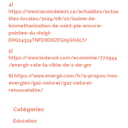
4]
https://www.lavoixdelest.ca/actualites/actua
lites-locales/2024/08/22/lusine-de-
biomethanisation-de-saint-pie-encore-
pointee-du-doigt-
EHQ24334TNFDXDIXZFGV5GOALY/
5]
https://www.ledevoir.com/economie/770944
/energir-rate-la-cible-de-1-de-gnr
6]
https://www.energir.com/fr/a-propos/nos-
energies/gaz-naturel/gaz-naturel-
renouvelable/
Catégories
Éducation