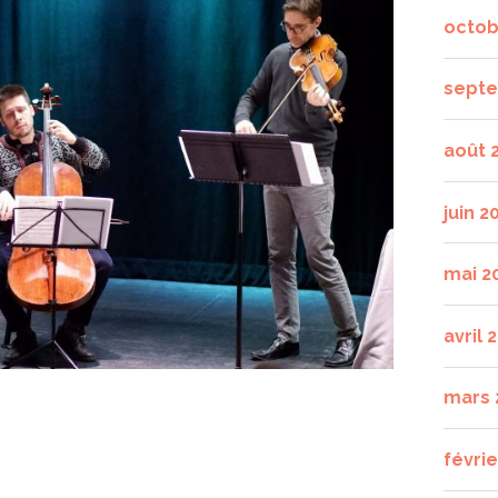
octob
septe
août 
juin 2
mai 2
avril 
mars 
févrie