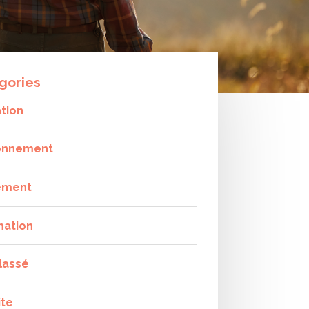
gories
tion
onnement
ement
mation
lassé
ite