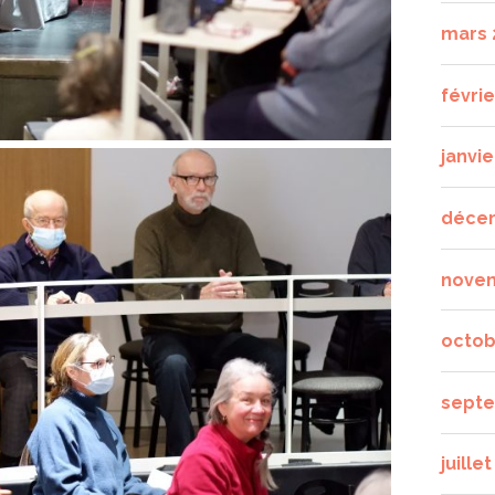
mars 
févrie
janvie
déce
nove
octob
septe
juille