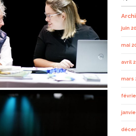
Arch
juin 2
mai 2
avril 
mars 
févri
janvie
déce