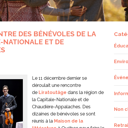
NTRE DES BÉNÉVOLES DE LA
Caté
E-NATIONALE ET DE
Éduca
ES
Envir
Évén
Le 11 décembre dernier se
déroulait une rencontre
de
Liratoutâge
dans la région de
Infor
la Capitale-Nationale et de
Chaudière-Appalaches. Des
Non c
dizaines de bénévoles se sont
réunis à la
Maison de la
Retra