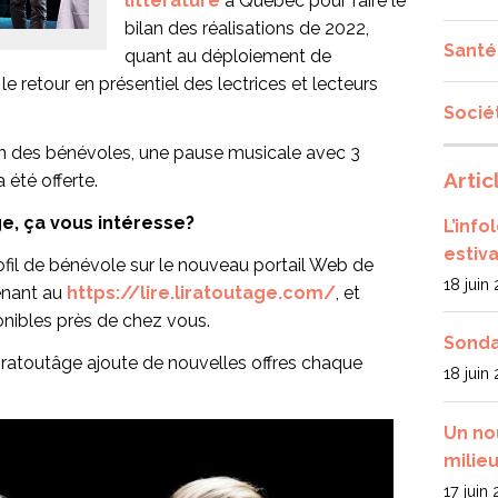
littérature
à Québec pour faire le
bilan des réalisations de 2022,
Santé
quant au déploiement de
 retour en présentiel des lectrices et lecteurs
Socié
ion des bénévoles, une pause musicale avec 3
Artic
a été offerte.
e, ça vous intéresse?
L’inf
estiva
fil de bénévole sur le nouveau portail Web de
18 juin
enant au
https://lire.liratoutage.com/
, et
onibles près de chez vous.
Sonda
Liratoutâge ajoute de nouvelles offres chaque
18 juin
Un no
milieu
17 juin