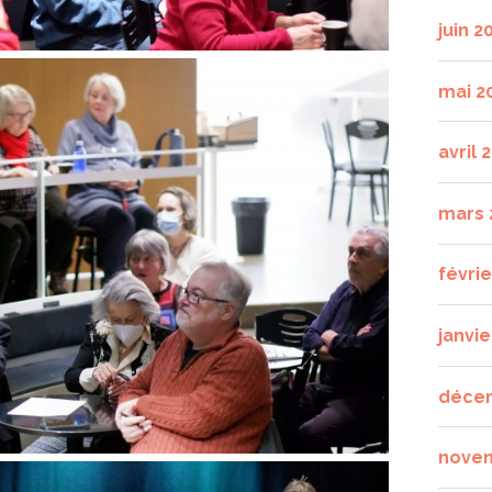
juin 2
mai 2
avril 
mars 
févri
janvie
déce
nove