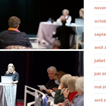
nove
octob
septe
août 
juille
juin 2
mai 2
avril 