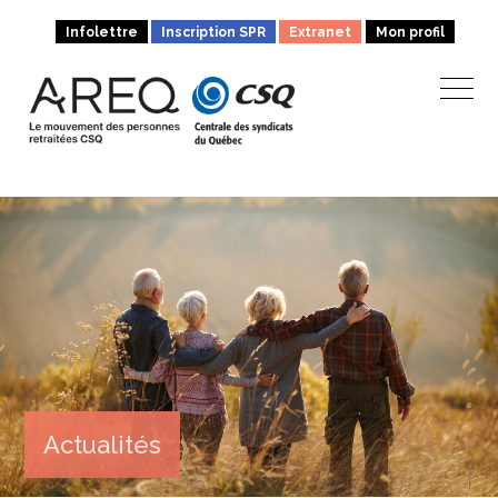
Infolettre
Inscription SPR
Extranet
Mon profil
Actualités