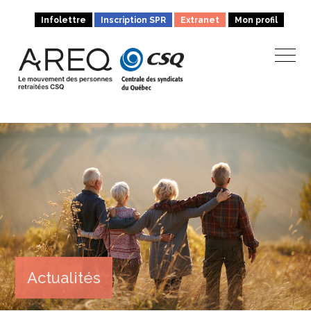
Infolettre
Inscription SPR
Extranet
Mon profil
Actualités