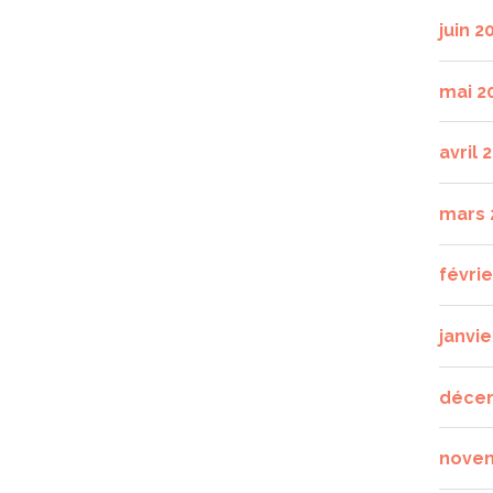
juin 2
mai 2
avril 
mars 
févri
janvie
déce
nove