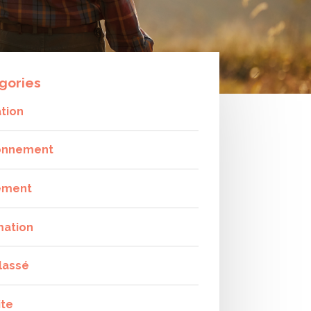
gories
tion
onnement
ement
mation
lassé
ite