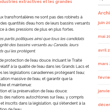
ndustries extractives et les grandes
Arch
 transfrontalières ne sont pas des robinets à
juin 2
ndes quantités d’eau hors de leurs bassins versants
ace à des pressions de plus en plus fortes.
mai 2
 partis politiques ainsi que tous les candidats
égrité des bassins versants au Canada, leurs
avril 
s qui les protègent.
 de protection de l’eau douce, incluant le
Traité
mars 
elatif à la qualité de l’eau dans les Grands Lacs
et
es les législations canadiennes protégeant l’eau;
févri
tation massive de l’eau, et garantir que la
tée et maintenue;
ation et la préservation de l’eau douce;
janvie
ts des nations autochtones sur l’eau, y compris
 et inscrits dans la législation, qui s’étendent à la
déce
ion de l’eau.