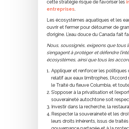
cette stratégie risque de favoriser les
i
entreprises
.
Les écosystèmes aquatiques et les eaux
ouvrir et fermer pour détourner de gra
d’origine. L’eau douce du Canada fait f
Nous, soussignés, exigeons que tous les
s’engagent à protéger et défendre l’int
écosystèmes, ainsi que tous les accord
Appliquer et renforcer les politiques
relatif aux eaux limitrophes
, l’
Accord r
le
Traité du fleuve Columbia,
et tout
S’opposer à la privatisation et l’expor
souveraineté autochtone soit respec
Investir dans la recherche, la restaur
Respecter la souveraineté et les droi
leurs droits inhérents, issus de traités
gouvernance partagée et à la protect