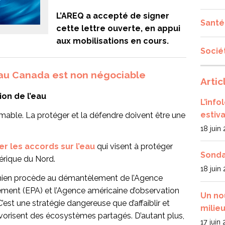
L’AREQ a accepté de signer
Santé
cette lettre ouverte, en appui
aux mobilisations en cours.
Socié
 au Canada est non négociable
Artic
ion de l’eau
L’inf
estiva
imable. La protéger et la défendre doivent être une
18 juin
r les accords sur l’eau
qui visent à protéger
Sonda
érique du Nord.
18 juin
nien procède au démantèlement de l’Agence
ement (EPA) et l’Agence américaine d’observation
Un no
st une stratégie dangereuse que d’affaiblir et
milieu
i favorisent des écosystèmes partagés. D’autant plus,
17 juin