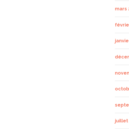
mars 
févrie
janvie
déce
nove
octob
septe
juille