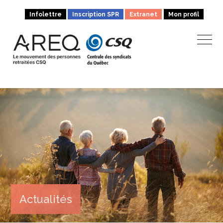
Infolettre
Inscription SPR
Extranet
Mon profil
Actualités