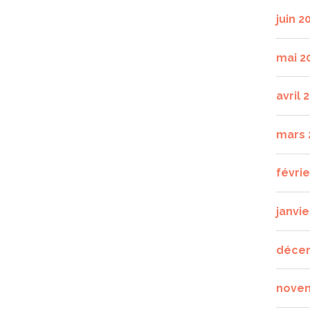
juin 2
mai 2
avril 
mars 
févri
janvie
déce
nove