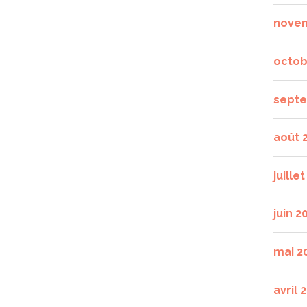
nove
octob
septe
août 
juille
juin 2
mai 2
avril 