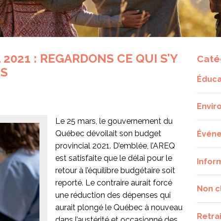
2021 : REGARDONS CE QUI S’Y
Caté
ÉS
Éduca
Envir
Le 25 mars, le gouvernement du
Québec dévoilait son budget
Évén
provincial 2021. D’emblée, l’AREQ
est satisfaite que le délai pour le
Infor
retour à l’équilibre budgétaire soit
reporté. Le contraire aurait forcé
Non c
une réduction des dépenses qui
aurait plongé le Québec à nouveau
Retra
dans l’austérité et occasionné des