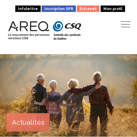
Infolettre
Inscription SPR
Extranet
Mon profil
Actualités